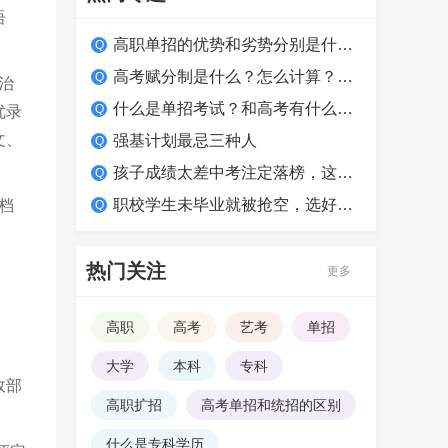
语
高职单招的优势和劣势分别是什么？适合哪类学生？
高考赋分制是什么？怎么计算？如何得高分？
治
什么是单招考试？和高考有什么区别？
优录
文、
强基计划最忌三种人
孩子成绩太差中考注定落榜，这么做照样上大学！
职校学生未毕业就被抢空，选好学校很关键
档
热门关注
更多
高职
高考
艺考
单招
大学
本科
专科
政部
高职扩招
高考单招和统招的区别
什么是专科学历