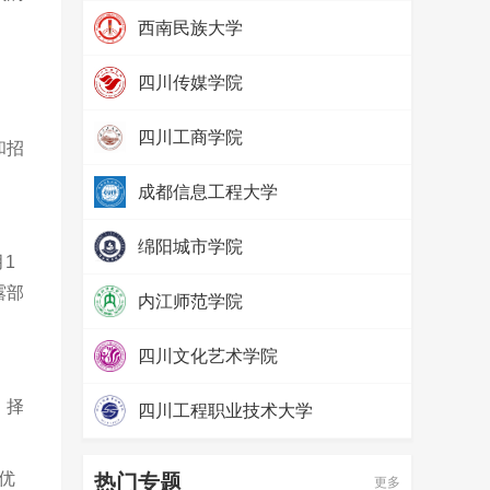
热度：
97238
西南民族大学
热度：
79689
四川传媒学院
热度：
69069
四川工商学院
和招
热度：
65496
成都信息工程大学
热度：
57576
绵阳城市学院
月
1
热度：
52399
露部
内江师范学院
热度：
71384
四川文化艺术学院
热度：
65600
，择
四川工程职业技术大学
热度：
58068
优
热门专题
更多