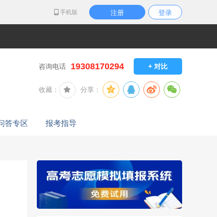
手机版
注册
登录
19308170294
咨询电话
+ 对比
收藏：
分享：
问答专区
报考指导