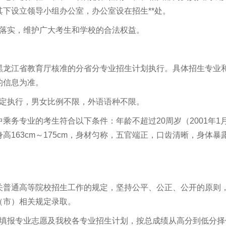
下设立领导小组办公室，办公室设在招生**处。
的落实，维护广大考生和学校的合法权益。
黑龙江省教育厅核准的分省分专业招生计划执行。具体招生专业
的信息为准。
规定执行，男女比例不限，外语语种不限。
中乘务专业的考生符合以下条件：年龄不超过
20
周岁（
2001
年
1
身高
163cm
～
175cm
，身材匀称，五官端正，口齿清晰，身体暴
关普通高等院校招生工作的规定，坚持公平、公正、公开的原则
（市）相关规定录取。
生填报专业志愿及我校各专业招生计划，按总成绩从高分到低分择