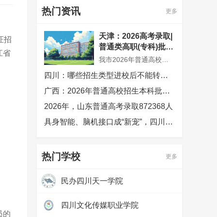
热门资讯
更多
天津：2026高考录取|
证招
普通类高职(专科)批次
江省
征询志愿录取结果可
我市2026年普通高校招生普通类高职(专科)批次征询志愿录取工作已结束，共录取考生300余人。市高招办根据普通类高职(专科)批次余缺招生计划数和考生填报志愿情况，确定今年普通类高职(专科)批次征询志愿录取控制分数线为100分
查，2026年普通高校
四川：哪些招生类型进校后不能转专业
招生录取工作顺利结
束
广西：2026年普通高校招生本科批次录取圆满结束
2026年，山东普通高考录取872368人
具身智能、脑机接口成“新宠”，四川高考生今年最爱哪些专业？
热门学校
更多
民办四川天一学院
热度：
97339
四川文化传媒职业学院
员的