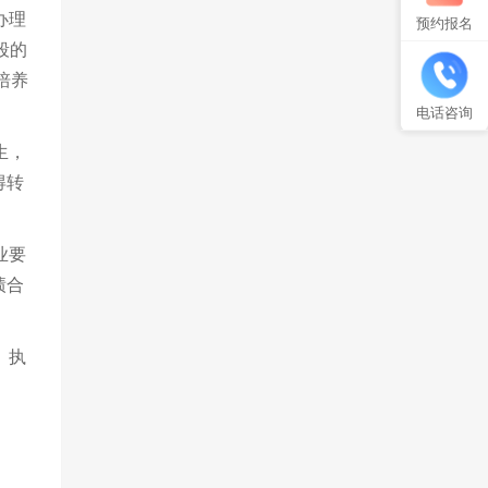
办理
预约报名
段的
培养
电话咨询
生，
得转
业要
绩合
》执