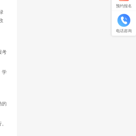
预约报名
绿
政
电话咨询
报考
）学
动的
行。