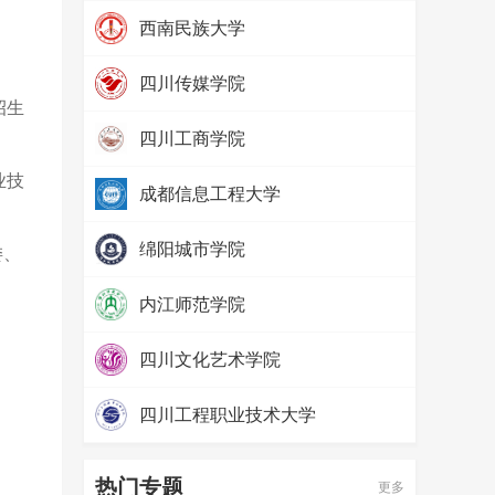
热度：
97416
西南民族大学
热度：
79868
四川传媒学院
招生
热度：
69203
四川工商学院
热度：
65619
业技
成都信息工程大学
热度：
57692
绵阳城市学院
委、
热度：
52489
内江师范学院
热度：
71569
四川文化艺术学院
热度：
65761
四川工程职业技术大学
热度：
58136
热门专题
更多