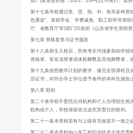
知》(鲁发改价格〔2023〕559号)文件执行。
第十七条学校通过奖、贷、助、补、免等多种资
色通道”、奖助学金、学费减免、勤工助学等资
厅、省教育厅等5部门印发的《山东省学生资助资金
第七章 资格复查与证书颁发
第十八条新生入校后，所有考生均须参加由学校
资格者、冒名顶替者或体检舞弊及其他舞弊者，
第十九条按照教学计划的要求，修完全部课程且
历证书，对符合学士学位授予条件的本科生颁发
第八章 附则
第二十条学校不委托任何机构和个人办理招生相
机构或个人，学校保留依法追究其责任的权利。
第二十一条本章程若有与上级有关政策不一致之
第二十二条本章程由山东工程职业技术大学负责