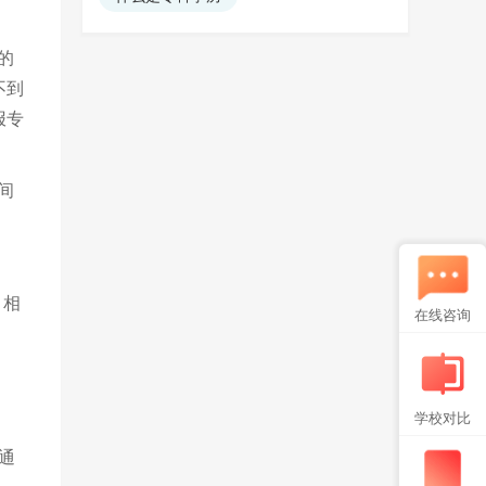
的
不到
报专
间
，相
在线咨询
学校对比
通