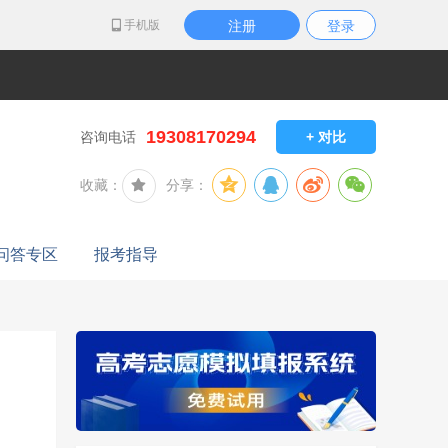
手机版
注册
登录
19308170294
咨询电话
+ 对比
收藏：
分享：
问答专区
报考指导