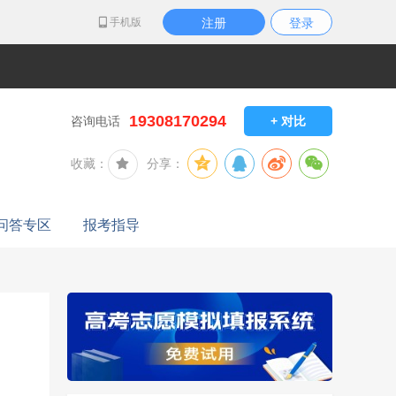
手机版
注册
登录
19308170294
咨询电话
+ 对比
收藏：
分享：
问答专区
报考指导