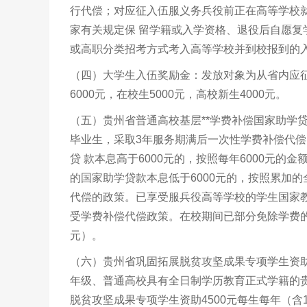
行代偿；对应征入伍服义务兵役前正在高等学校
家有关规定保 留学籍或入学资格、退役后自愿复
或高职分类招考方式考入高等学校并到校报到的入
（四）大学生入伍奖励金：发放对象为从省内应征
6000元，在校生5000元，高校新生4000元。
（五）贵州省普通高校基层**学费补偿国家助学
毕业生，采取3年服务期满后一次性学费补偿代
贷 款本息高于6000元的，按照每年6000元
的国家助学贷款本息低于6000元的，按照累加
代偿的政策。已享受服兵役高等学校的学生国家
受学费补偿代偿政策。在校期间已部分免除学费的
元）。
（六）贵州省巩固拓展脱贫攻坚成果专项学生资助
年级、普通高校具有全日制学历教育正式学籍的贵
脱贫攻坚成果专项学生资助4500元每生每年（含1