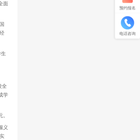
全面
预约报名
国
经
电话咨询
学生
校全
成学
元。
服义
实