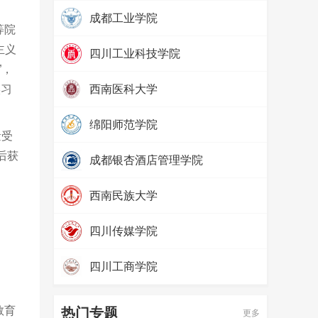
热度：
97768
成都工业学院
等院
热度：
75004
主义
四川工业科技学院
”，
热度：
63037
实习
西南医科大学
热度：
47918
绵阳师范学院
量受
热度：
46570
后获
成都银杏酒店管理学院
热度：
32677
西南民族大学
热度：
80002
四川传媒学院
热度：
69426
四川工商学院
热度：
65785
教育
热门专题
更多