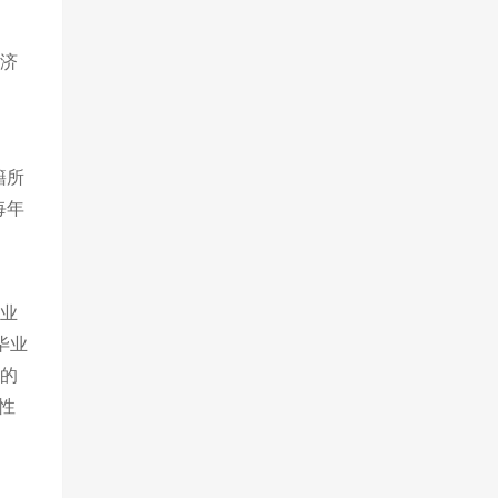
经济
籍所
每年
毕业
毕业
别的
性