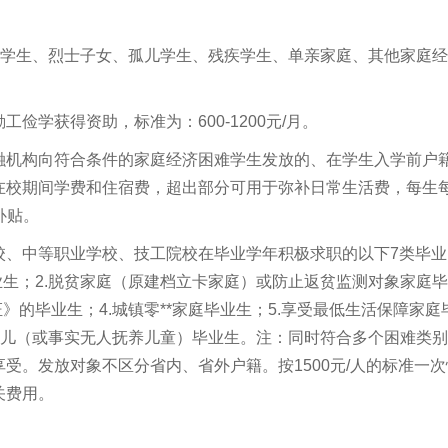
养学生、烈士子女、孤儿学生、残疾学生、单亲家庭、其他家庭
俭学获得资助，标准为：600-1200元/月。
融机构向符合条件的家庭经济困难学生发放的、在学生入学前户
在校期间学费和住宿费，超出部分可用于弥补日常生活费，每生
补贴。
校、中等职业学校、技工院校在毕业学年积极求职的以下7类毕业
业生；2.脱贫家庭（原建档立卡家庭）或防止返贫监测对象家庭
》的毕业生；4.城镇零**家庭毕业生；5.享受最低生活保障家庭
.孤儿（或事实无人抚养儿童）毕业生。注：同时符合多个困难类
受。发放对象不区分省内、省外户籍。按1500元/人的标准一次
关费用。