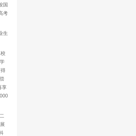
按国
高考
业生
高校
学
获得
偿
再享
00
二
拓展
科