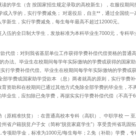
就读的学生（含 按国家招生规定录取的高校新生），在服役期间
学或入学的，实行学费减免； 对退役后，自主**，通过全国统一
学新生，实行学费减免，每生每年最高不超过12000元。
入伍的全日制大学生，发放标准为本科毕业生7000元，专科毕
贷款代偿：对到我省基层单位工作获得学费补偿代偿资格的普通
偿的办法。毕业生在校期间每学年实际缴纳的学费或获得的国家助
的金额实行学费补偿代偿。毕业生在校期间每学年实际缴纳的学费或
的全部学费或国家助学贷款本 （息）两者就高的原则，实行学费补
教育资助和在校期间已通过其他方式免除全部学费的毕业生，不
毕业生，应扣除已免学费，再据实实行学费补偿代偿（不高于60
（原精准扶贫）：在普通高校本专科（高职）、中职学校 一 至
州省户籍脱贫户子女（简称“脱贫家庭学生”）享受贵州省巩固
.专项助学金，标准为1000元/每生每年；2.免（补助）学费，专