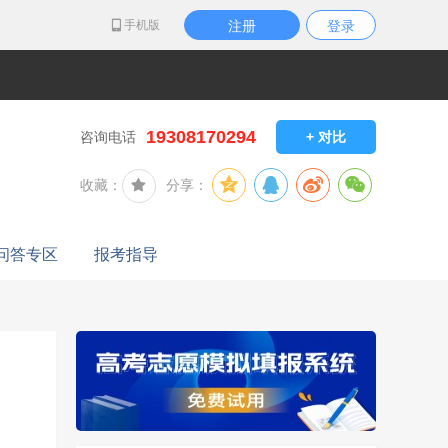
手机版
注册
登录
19308170294
咨询电话
+ 对比
收藏：
分享：
问答专区
报考指导