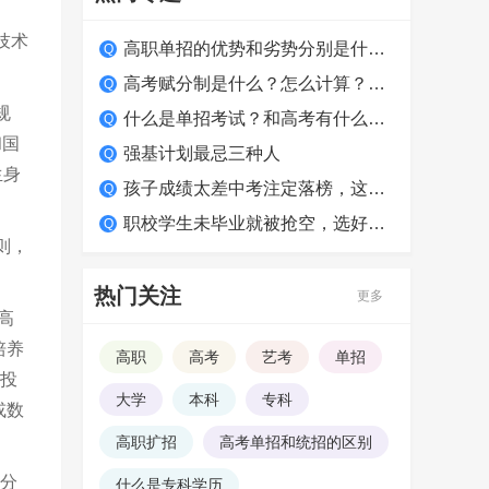
技术
高职单招的优势和劣势分别是什么？适合哪类学生？
高考赋分制是什么？怎么计算？如何得高分？
规
什么是单招考试？和高考有什么区别？
和国
强基计划最忌三种人
生身
孩子成绩太差中考注定落榜，这么做照样上大学！
职校学生未毕业就被抢空，选好学校很关键
则，
热门关注
更多
高
培养
高职
高考
艺考
单招
生投
大学
本科
专科
或数
高职扩招
高考单招和统招的区别
高分
什么是专科学历