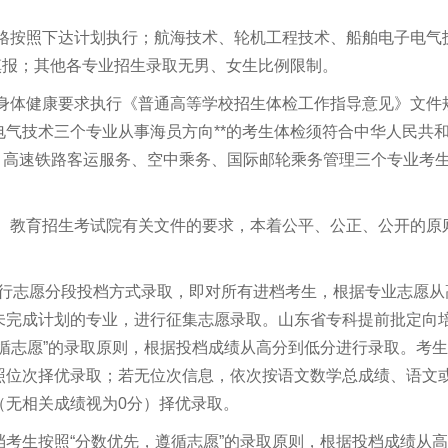
严格按照下达计划执行；航海技术、轮机工程技术、船舶电子电气
慎报；其他各专业招生录取无男、女生比例限制。
检身体健康要求执行《普通高等学校招生体检工作指导意见》文件
气技术三个专业从事海员方向**的考生体检须符合中华人民共
查要求。高速铁路客运服务、空中乘务、国际邮轮乘务管理三个专业考
市）教育招生考试院有关文件的要求，本着公平、公正、公开的原
”平行志愿分段投档方式录取，即对所有进档考生，根据专业志愿从
未完成计划的专业，进行征集志愿录取。山东省专科提前批定向
循志愿”的录取原则，根据投档成绩从高分到低分进行录取。考
照位次择优录取；若无位次信息，依次按语文数学总成绩、语文
（无相关成绩视为0分）择优录取。
考生按照“分数优先，遵循志愿”的录取原则，根据投档成绩从