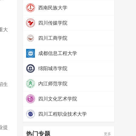
热度：
97291
西南民族大学
热度：
79755
四川传媒学院
重大
热度：
69096
四川工商学院
热度：
65524
成都信息工程大学
热度：
57594
绵阳城市学院
热度：
52427
内江师范学院
招生
热度：
71482
四川文化艺术学院
热度：
65634
四川工程职业技术大学
热度：
58085
业提
热门专题
更多