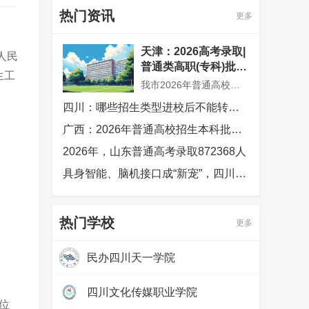
热门资讯
更多
天津：2026高考录取|
人民
普通类高职(专科)批次
生工
征询志愿录取结果可
我市2026年普通高校招生普通类高职(专科)批次征询志愿录取工作已结束，共录取考生300余人。市高招办根据普通类高职(专科)批次余缺招生计划数和考生填报志愿情况，确定今年普通类高职(专科)批次征询志愿录取控制分数线为100分
查，2026年普通高校
四川：哪些招生类型进校后不能转专业
招生录取工作顺利结
束
广西：2026年普通高校招生本科批次录取圆满结束
。
2026年，山东普通高考录取872368人
具身智能、脑机接口成“新宠”，四川高考生今年最爱哪些专业？
热门学校
更多
民办四川天一学院
热度：
97375
四川文化传媒职业学院
位