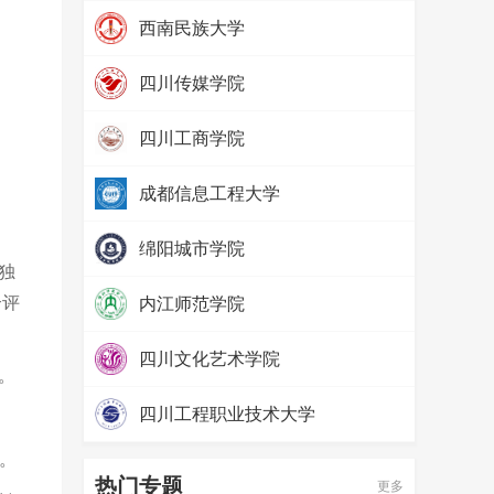
热度：
97208
西南民族大学
热度：
79649
四川传媒学院
热度：
69047
四川工商学院
热度：
65459
成都信息工程大学
热度：
57552
绵阳城市学院
独
热度：
52379
合评
内江师范学院
热度：
71356
四川文化艺术学院
。
热度：
65575
四川工程职业技术大学
热度：
58051
）。
热门专题
更多