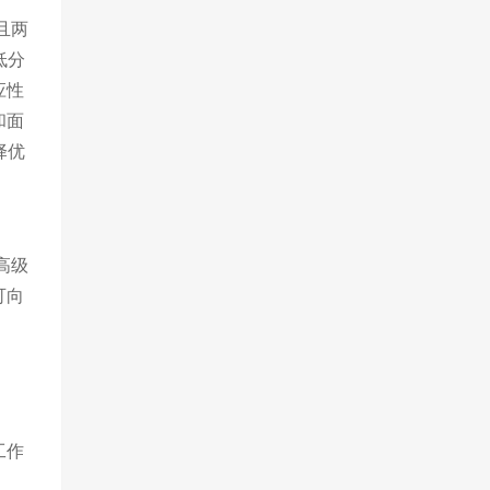
且两
低分
应性
和面
择优
高级
可向
工作