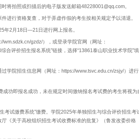
拍照或扫描后的电子版发送邮箱48228001@qq.com。
原件进行资格复查，对于弄虚作假的考生按相关规定予以清退。
5年2月18日—21日进行网上报名。
m.sdzk.cn/gzdz/），或登录学院官网（网址：
25年单独招生和综合评价招生报名系统”链接，选择“13861泰山职业技术学院”
息网（网址：https://www.tsvc.edu.cn/zsjy/）进
费成功即报名成功，未在规定时间缴纳报名考试费的考生将视为
招生考试缴费系统”缴费。学院2025年单独招生与综合评价招生考
政厅《关于高校组织招生考试收费标准的批复》（鲁发改委价格