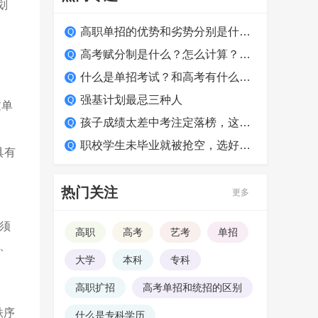
划
高职单招的优势和劣势分别是什么？适合哪类学生？
高考赋分制是什么？怎么计算？如何得高分？
什么是单招考试？和高考有什么区别？
强基计划最忌三种人
过单
孩子成绩太差中考注定落榜，这么做照样上大学！
职校学生未毕业就被抢空，选好学校很关键
具有
热门关注
更多
须
高职
高考
艺考
单招
、
大学
本科
专科
高职扩招
高考单招和统招的区别
秩序
什么是专科学历