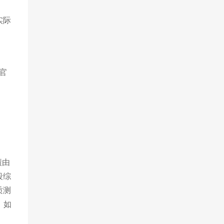
实际
官
绩由
段综
质测
，如