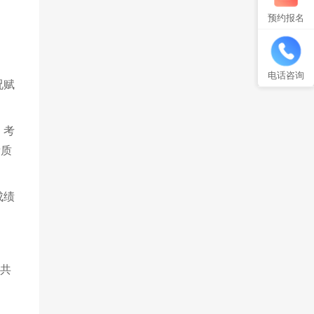
预约报名
电话咨询
况赋
。考
素质
成绩
，共