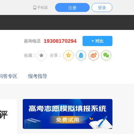
手机版
注册
登录
19308170294
咨询电话
+ 对比
收藏：
分享：
问答专区
报考指导
评