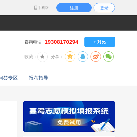
手机版
注册
登录
19308170294
咨询电话
+ 对比
收藏：
分享：
问答专区
报考指导