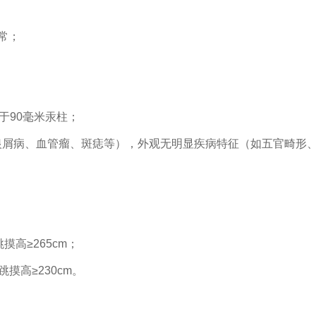
常；
于90毫米汞柱；
银屑病、血管瘤、斑痣等），外观无明显疾病特征（如五官畸形
摸高≥265cm；
跳摸高≥230cm。