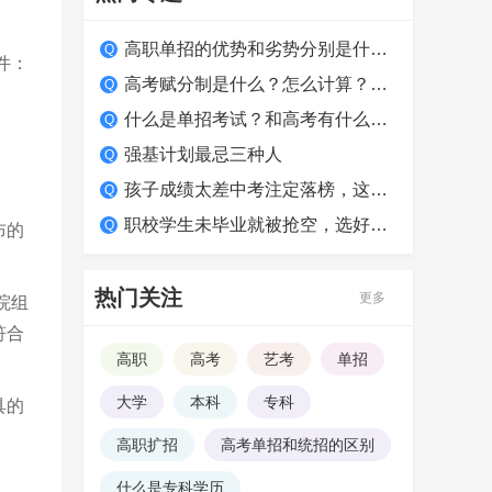
高职单招的优势和劣势分别是什么？适合哪类学生？
件：
高考赋分制是什么？怎么计算？如何得高分？
什么是单招考试？和高考有什么区别？
强基计划最忌三种人
孩子成绩太差中考注定落榜，这么做照样上大学！
职校学生未毕业就被抢空，选好学校很关键
布的
热门关注
更多
院组
符合
高职
高考
艺考
单招
大学
本科
专科
具的
高职扩招
高考单招和统招的区别
什么是专科学历