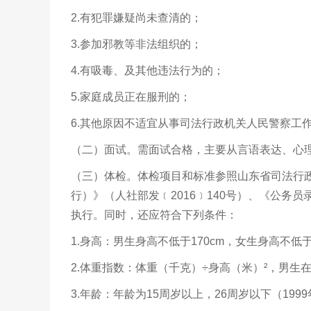
2.有犯罪嫌疑尚未查清的；
3.参加邪教等非法组织的；
4.有吸毒、及其他违法行为的；
5.家庭成员正在服刑的；
6.其他原因不适宜从事司法行政机关人民警察工
（二）面试。需面试合格，主要从言语表达、心
（三）体检。体检项目和标准参照山东省司法行
行）》（人社部发﹝2016﹞140号）、《公务员
执行。同时，还应符合下列条件：
1.身高：男生身高不低于170cm，女生身高不低于
2.体重指数：体重（千克）÷身高（米）²，男生在17.
3.年龄：年龄为15周岁以上，26周岁以下（1999