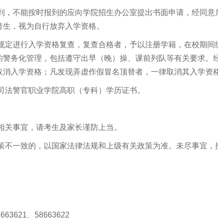
报到，不能按时报到的应向学院招生办公室提出书面申请，经同意
考生，视为自行放弃入学资格。
关规定进行入学资格复查，复查合格者，予以注册学籍，在校期间
的警务化管理，包括遵守出早（晚）操、课前列队等有关要求。
取消入学资格；凡发现弄虚作假冒名顶替者，一律取消其入学资
司法警官职业学院高职（专科）学历证书。
相关事宜，请考生及家长谨防上当。
政策不一致的，以国家法律法规和上级有关政策为准。未尽事宜，
63621、58663622