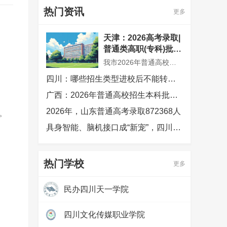
热门资讯
更多
天津：2026高考录取|
普通类高职(专科)批次
征询志愿录取结果可
我市2026年普通高校招生普通类高职(专科)批次征询志愿录取工作已结束，共录取考生300余人。市高招办根据普通类高职(专科)批次余缺招生计划数和考生填报志愿情况，确定今年普通类高职(专科)批次征询志愿录取控制分数线为100分
查，2026年普通高校
四川：哪些招生类型进校后不能转专业
招生录取工作顺利结
束
。
广西：2026年普通高校招生本科批次录取圆满结束
2026年，山东普通高考录取872368人
。
具身智能、脑机接口成“新宠”，四川高考生今年最爱哪些专业？
热门学校
更多
民办四川天一学院
热度：
97322
四川文化传媒职业学院