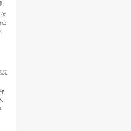
准。
（位
（位
执
规定
绿
政
执