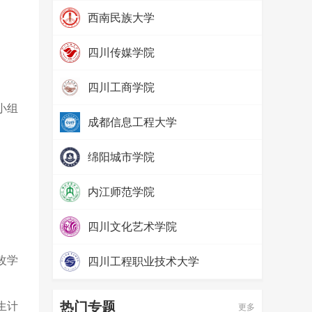
热度：
97220
西南民族大学
热度：
79669
四川传媒学院
热度：
69061
四川工商学院
热度：
65486
小组
成都信息工程大学
热度：
57567
绵阳城市学院
热度：
52392
内江师范学院
热度：
71373
四川文化艺术学院
热度：
65594
改学
四川工程职业技术大学
热度：
58062
热门专题
生计
更多