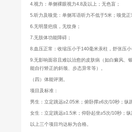
4.视力：单侧裸眼视力4.8及以上；无色盲；
5.听力及嗅觉：单侧耳语听力不低于5米；嗅觉正
6.无明显疤痕，无纹身；
7.无肢体功能障碍；
8.血压正常：收缩压小于140毫米汞柱，舒张压小
9.无影响面容且难以治愈的皮肤病（如白癜风、
能自行矫正的斜颈、步态异常等）。
（四）体能评测。
项目及标准：
男生：立定跳远≥2.05米；俯卧撑≥6次/10秒；纵跳
女生：立定跳远≥1.5米；仰卧起坐≥5次/10秒；纵
以上三个项目均达标为合格。