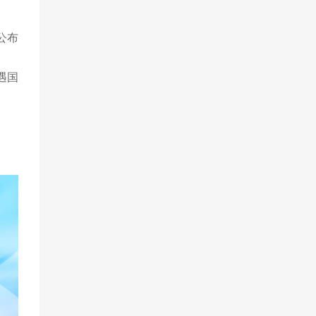
公布
遇国