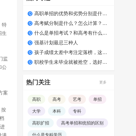
高职单招的优势和劣势分别是什么？适合哪类学生？
高考赋分制是什么？怎么计算？如何得高分？
、特
什么是单招考试？和高考有什么区别？
招生
强基计划最忌三种人
孩子成绩太差中考注定落榜，这么做照样上大学！
门监
职校学生未毕业就被抢空，选好学校很关键
和公
热门关注
更多
方案
高职
高考
艺考
单招
，按
大学
本科
专科
档
高职扩招
高考单招和统招的区别
于进
什么是专科学历
录满