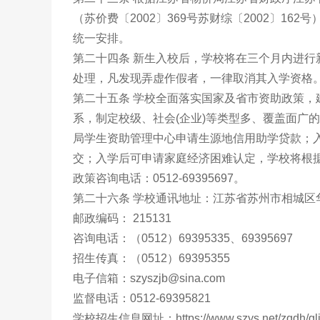
（苏价费〔2002〕369号苏财综〔2002〕1
统一安排。
第二十四条 新生入校后，学校将在三个月内进
处理，凡发现弄虚作假者，一律取消其入学资格
第二十五条 学校全面落实国家及省市资助政策，
系，制定校级、社会(企业)等类型多、覆盖面广
局学生资助管理中心申请生源地信用助学贷款；入
交；入学后可申请家庭经济困难认定，学校将根
政策咨询电话：0512-69395697。
第二十六条 学校通讯地址：江苏省苏州市相城区华
邮政编码： 215131
咨询电话：（0512）69395335、69395697
招生传真：（0512）69395355
电子信箱：szyszjb@sina.com
监督电话：0512-69395821
学校招生信息网址：https://www.szys.net/zqdh/gljg