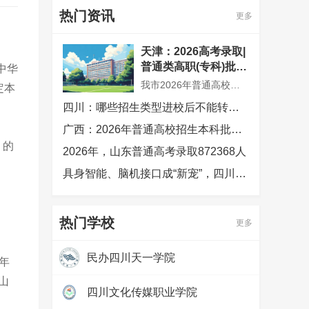
热门资讯
更多
天津：2026高考录取|
普通类高职(专科)批次
中华
征询志愿录取结果可
我市2026年普通高校招生普通类高职(专科)批次征询志愿录取工作已结束，共录取考生300余人。市高招办根据普通类高职(专科)批次余缺招生计划数和考生填报志愿情况，确定今年普通类高职(专科)批次征询志愿录取控制分数线为100分
定本
查，2026年普通高校
四川：哪些招生类型进校后不能转专业
招生录取工作顺利结
束
广西：2026年普通高校招生本科批次录取圆满结束
）的
2026年，山东普通高考录取872368人
具身智能、脑机接口成“新宠”，四川高考生今年最爱哪些专业？
热门学校
更多
民办四川天一学院
年
热度：
97375
山
四川文化传媒职业学院