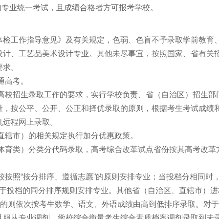
的专业统一考试，且成绩合格者方可报考学校。
体检工作指导意见》及有关规定，色弱、色盲不予录取学前教育
设计、工艺品美术设计专业。其他未尽事宜，按照国家、省有关
要求。
通高考。
对高校招生录取工作的要求，实行学校负责、省（自治区）招生部
量，按公平、公开、公正和择优录取的原则，根据考生考试成绩
机远程网上录取。
直辖市）的相关规定执行加分优惠政策。
、体育类）分类分代码录取，高考综合改革试点省份按其高考改革
校按照“按分排序、遵循志愿”的原则安排专业；当投档分相同时
中关于投档的同分排序规则安排专业。其他省（自治区、直辖市）进
分的则依次按考生数学、语文、外语成绩由高到低排序录取。对
且服从专业调剂，学校综合衡量考生综合素质档案调剂录取到未