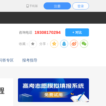
手机版
注册
登录
19308170294
咨询电话
+ 对比
收藏：
分享：
问答专区
报考指导
程