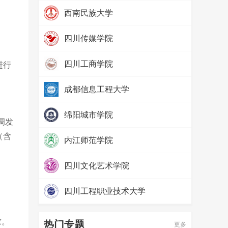
热度：
97291
。
西南民族大学
热度：
79755
四川传媒学院
热度：
69096
四川工商学院
进行
热度：
65524
成都信息工程大学
。
热度：
57594
绵阳城市学院
调发
热度：
52427
（含
内江师范学院
热度：
71482
四川文化艺术学院
热度：
65634
四川工程职业技术大学
热度：
58085
求。
热门专题
更多