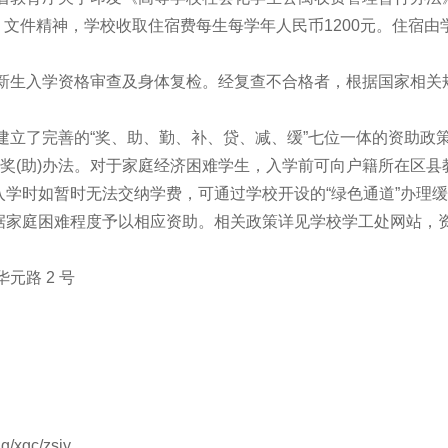
62号）文件精神，学校收取住宿费每生每学年人民币1200元。住宿由
行新生入学资格审查及身体复检。经复查不合格者，根据国家相关
。
建立了完善的“奖、助、勤、补、贷、减、缓”七位一体的资助政
的奖(助)办法。对于家庭经济困难学生，入学前可向户籍所在区县
学时如暂时无法交纳学费，可通过学校开设的“绿色通道”办理缓
据家庭困难程度予以相应资助。相关政策详见学校学工处网站，
元路 2 号
/xgc/zsjy