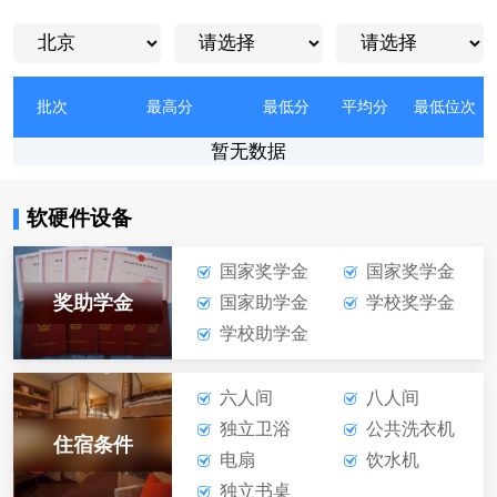
批次
最高分
最低分
平均分
最低位次
暂无数据
软硬件设备
国家奖学金
国家奖学金
奖助学金
国家助学金
学校奖学金
学校助学金
六人间
八人间
独立卫浴
公共洗衣机
住宿条件
电扇
饮水机
独立书桌