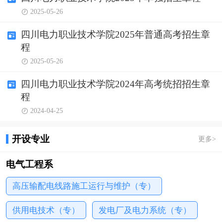
职教育、员工培训、职业鉴定和科研咨询等功能于一
2025-05-26
体，是国家级和省级高技能人才培训基地、四川省首
批产教融合示范项目建设单位，是国家电网公司输配
四川电力职业技术学院2025年普通高考招生章
电线路带电作业实训基地和国网技术学院成都分院。
程
学院建有温江、草堂、罗家碾、青峰岭实习实训电厂
2025-05-26
四个校区，总占地面...
四川电力职业技术学院2024年高考统招招生章
程
2024-04-25
开设专业
更多
>
电气工程系
高压输配电线路施工运行与维护（专）
供用电技术（专）
发电厂及电力系统（专）