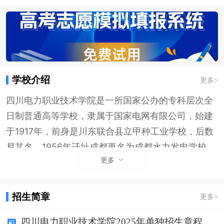
学校介绍
更多
>
四川电力职业技术学院是一所国家公办的专科层次全
日制普通高等学校，隶属于国家电网有限公司，始建
于1917年，前身是川东联合县立甲种工业学校，后数
易其名，1956年迁址成都更名为成都水力发电学校，
更多
2001年升格为四川电力职业技术学院（以下简称“学
院”），是全国电力行业唯一一所国家示范性高等职业
院校。2006年，学院与四川省电力公司技能培训中心
招生简章
更多
>
合并，实行“一套人马、两块牌子”的运行模式，集高
四川电力职业技术学院2025年单独招生章程