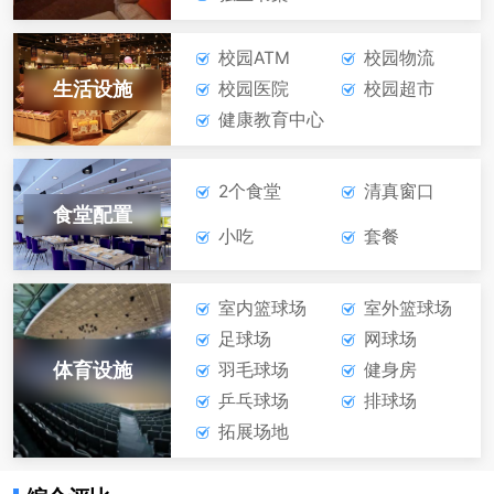
校园ATM
校园物流
生活设施
校园医院
校园超市
健康教育中心
2个食堂
清真窗口
食堂配置
小吃
套餐
室内篮球场
室外篮球场
足球场
网球场
体育设施
羽毛球场
健身房
乒乓球场
排球场
拓展场地