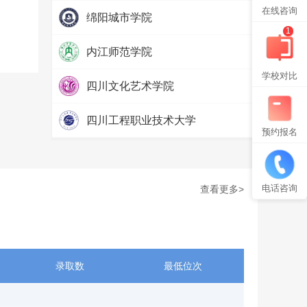
热度：
57779
在线咨询
绵阳城市学院
1
热度：
52567
内江师范学院
热度：
71674
学校对比
四川文化艺术学院
热度：
65830
四川工程职业技术大学
预约报名
热度：
58191
电话咨询
查看更多>
录取数
最低位次