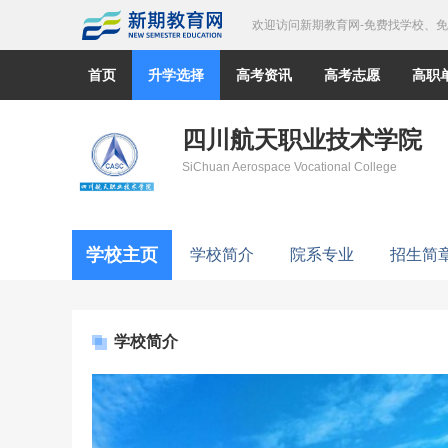
欢迎访问新期教育网-免费找学校、
首页
升学选择
高考资讯
高考志愿
高职
四川航天职业技术学院
SiChuan Aerospace Vocational College
学校主页
学校简介
院系专业
招生简
学校简介