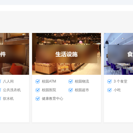
八人间
校园ATM
校园物流
3 个食堂
公共洗衣机
校园医院
校园超市
小吃
饮水机
健康教育中心