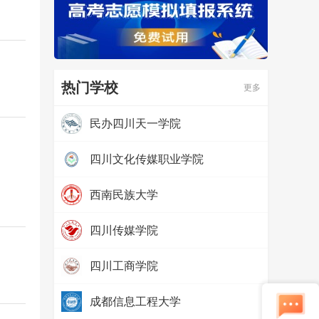
热门学校
更多
民办四川天一学院
热度：
97561
四川文化传媒职业学院
热度：
97528
西南民族大学
热度：
79945
四川传媒学院
热度：
69287
四川工商学院
热度：
65696
成都信息工程大学