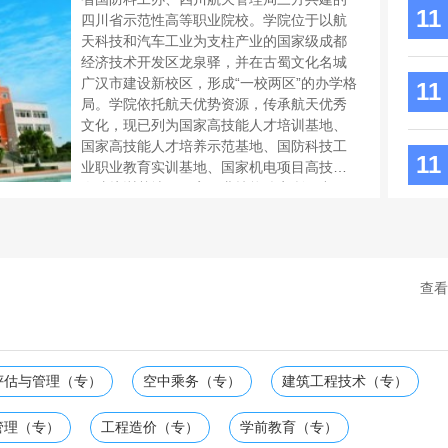
11
四川省示范性高等职业院校。学院位于以航
天科技和汽车工业为支柱产业的国家级成都
经济技术开发区龙泉驿，并在古蜀文化名城
广汉市建设新校区，形成“一校两区”的办学格
11
局。学院依托航天优势资源，传承航天优秀
文化，现已列为国家高技能人才培训基地、
国家高技能人才培养示范基地、国防科技工
11
业职业教育实训基地、国家机电项目高技能
人才培训基地、国家职业技能鉴定所、中国
航天科技集团公司高技能人才培训中心，被
中华总工会授予全国职工教育培训示范点。
学院走开放式办学之路，与加拿大不列颠哥
伦比亚理工学院、澳大利亚西南悉尼TAF...
查看
评估与管理（专）
空中乘务（专）
建筑工程技术（专）
管理（专）
工程造价（专）
学前教育（专）