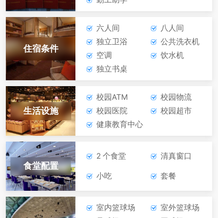
六人间
八人间
独立卫浴
公共洗衣机
住宿条件
空调
饮水机
独立书桌
校园ATM
校园物流
生活设施
校园医院
校园超市
健康教育中心
2 个食堂
清真窗口
食堂配置
小吃
套餐
室内篮球场
室外篮球场