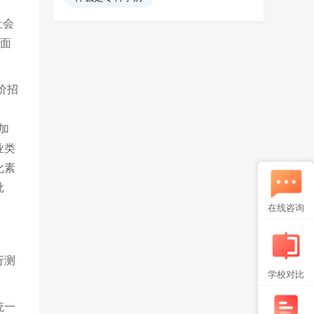
社会
）面
价招
加
业类
化素
批
在线咨询
行测
学校对比
统一