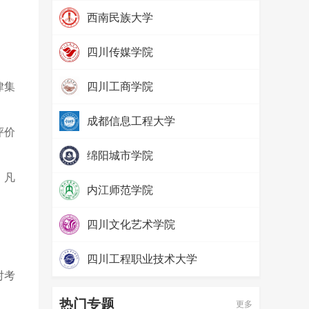
热度：
97310
西南民族大学
热度：
79759
四川传媒学院
热度：
69100
律集
四川工商学院
热度：
65534
成都信息工程大学
评价
热度：
57597
绵阳城市学院
热度：
52428
，凡
内江师范学院
热度：
71493
四川文化艺术学院
热度：
65641
四川工程职业技术大学
对考
热度：
58087
热门专题
更多