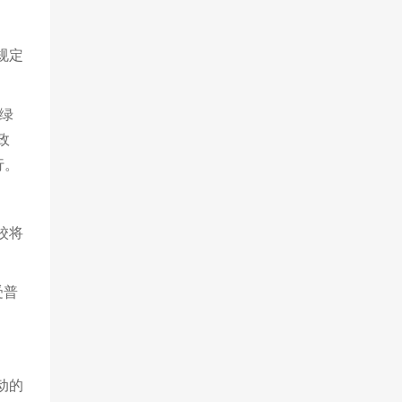
规定
绿
政
行。
校将
受普
动的