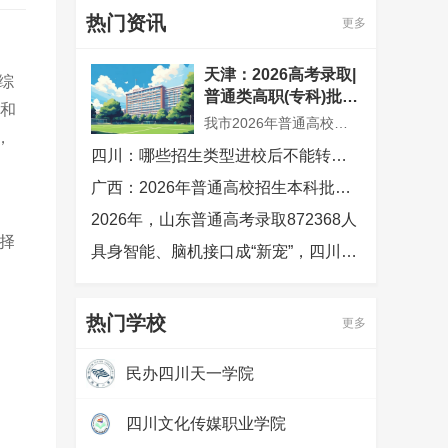
热门资讯
更多
天津：2026高考录取|
综
普通类高职(专科)批次
定和
征询志愿录取结果可
我市2026年普通高校招生普通类高职(专科)批次征询志愿录取工作已结束，共录取考生300余人。市高招办根据普通类高职(专科)批次余缺招生计划数和考生填报志愿情况，确定今年普通类高职(专科)批次征询志愿录取控制分数线为100分
，
查，2026年普通高校
四川：哪些招生类型进校后不能转专业
招生录取工作顺利结
束
广西：2026年普通高校招生本科批次录取圆满结束
2026年，山东普通高考录取872368人
择
具身智能、脑机接口成“新宠”，四川高考生今年最爱哪些专业？
热门学校
更多
民办四川天一学院
热度：
97385
四川文化传媒职业学院