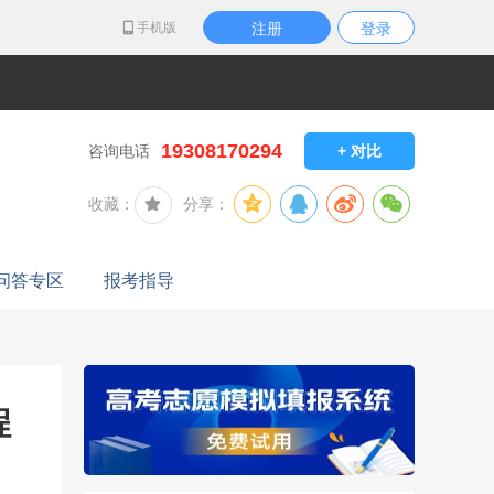
手机版
注册
登录
19308170294
咨询电话
+ 对比
收藏：
分享：
问答专区
报考指导
程