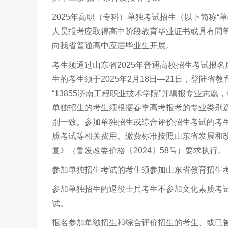
2025
年高职（专科）单独考试招生（以下简称“
人员报考应取得高中阶段教育毕业证书或具有同等
向我省普通高中应届毕业生开展。
考生须通过山东省
2025
年普通高校招生考试报名
生的考生须于
2025
年
2
月
18
日—
21
日，登陆省教
“
13855
济南工程职业技术学院”并填报专业志愿
单独招生的考生须根据春季高考报考的专业类别
别一致。参加单独招生或综合评价招生考试的考
质考试等相关费用。缴费标准按照山东省发展和
复》（鲁发改委价格〔
2024
〕
58
号）要求执行。
参加单独招生考试的考生须参加山东省教育招生
参加单独招生的退役士兵考生不参加文化素质考
试。
报名参加单独招生和综合评价招生的考生、或已