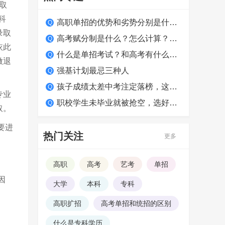
取
科
高职单招的优势和劣势分别是什么？适合哪类学生？
录取
高考赋分制是什么？怎么计算？如何得高分？
依此
什么是单招考试？和高考有什么区别？
做退
强基计划最忌三种人
孩子成绩太差中考注定落榜，这么做照样上大学！
专业
职校学生未毕业就被抢空，选好学校很关键
取。
要进
热门关注
更多
高职
高考
艺考
单招
因
大学
本科
专科
高职扩招
高考单招和统招的区别
什么是专科学历