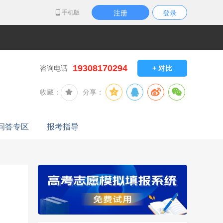
手机版
注册
登录
19308170294
咨询电话
+ 对比
收藏：
分享：
问答专区
报考指导