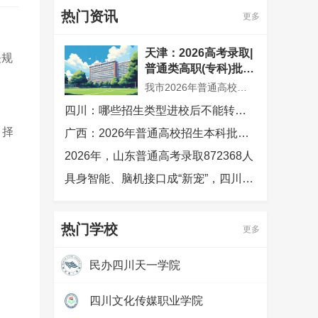
热门资讯
更多
天津：2026高考录取|
关规
普通类高职(专科)批次
征询志愿录取结果可
我市2026年普通高校招生普通类高职(专科)批次征询志愿录取工作已结束，共录取考生300余人。市高招办根据普通类高职(专科)批次余缺招生计划数和考生填报志愿情况，确定今年普通类高职(专科)批次征询志愿录取控制分数线为100分
查，2026年普通高校
四川：哪些招生类型进校后不能转专业
招生录取工作顺利结
束
、择
广西：2026年普通高校招生本科批次录取圆满结束
2026年，山东普通高考录取872368人
具身智能、脑机接口成“新宠”，四川高考生今年最爱哪些专业？
热门学校
更多
民办四川天一学院
热度：
97385
四川文化传媒职业学院