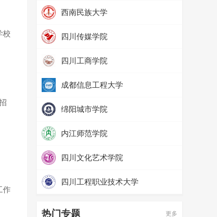
热度：
97310
西南民族大学
热度：
79759
学校
四川传媒学院
热度：
69100
四川工商学院
热度：
65534
成都信息工程大学
热度：
57597
招
绵阳城市学院
热度：
52428
内江师范学院
热度：
71493
四川文化艺术学院
热度：
65641
四川工程职业技术大学
工作
热度：
58087
热门专题
更多