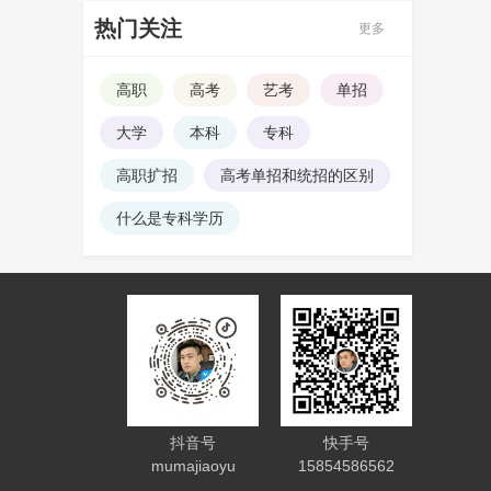
热门关注
更多
高职
高考
艺考
单招
大学
本科
专科
高职扩招
高考单招和统招的区别
什么是专科学历
抖音号
快手号
mumajiaoyu
15854586562