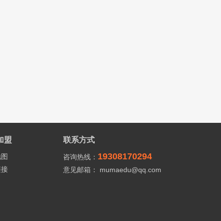
加盟
联系方式
19308170294
地图
咨询热线：
链接
意见邮箱： mumaedu@qq.com