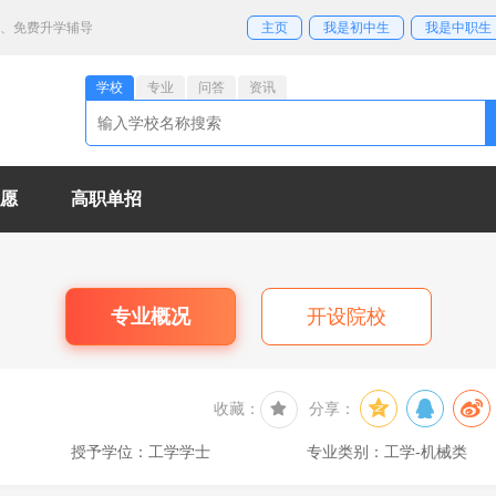
业、免费升学辅导
主页
我是初中生
我是中职生
学校
专业
问答
资讯
愿
高职单招
专业概况
开设院校
收藏：
分享：
授予学位：工学学士
专业类别：工学-机械类