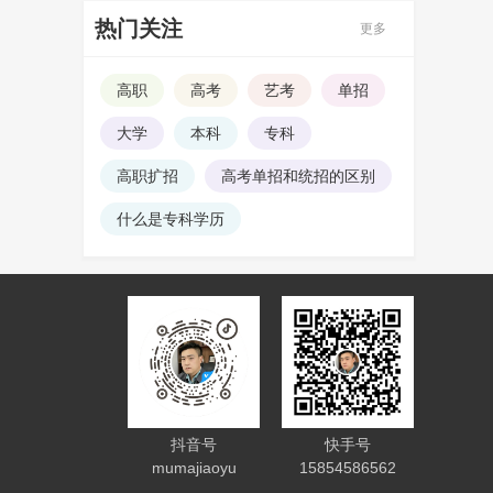
热门关注
更多
高职
高考
艺考
单招
大学
本科
专科
高职扩招
高考单招和统招的区别
什么是专科学历
抖音号
快手号
mumajiaoyu
15854586562