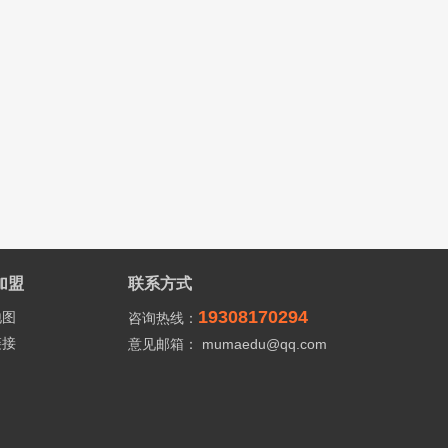
加盟
联系方式
19308170294
地图
咨询热线：
链接
意见邮箱： mumaedu@qq.com