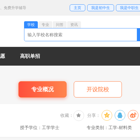
业、免费升学辅导
主页
我是初中生
我是中职生
学校
专业
问答
资讯
愿
高职单招
专业概况
开设院校
收藏：
分享：
授予学位：工学学士
专业类别：工学-材料类