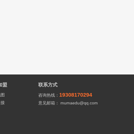
加盟
联系方式
19308170294
地图
咨询热线：
链接
意见邮箱： mumaedu@qq.com