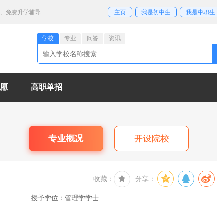
业、免费升学辅导
主页
我是初中生
我是中职生
学校
专业
问答
资讯
愿
高职单招
专业概况
开设院校
收藏：
分享：
授予学位：管理学学士