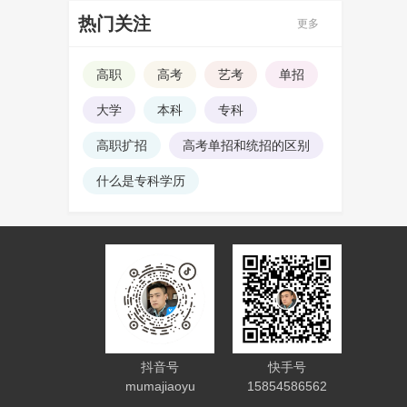
热门关注
更多
高职
高考
艺考
单招
大学
本科
专科
高职扩招
高考单招和统招的区别
什么是专科学历
抖音号
快手号
mumajiaoyu
15854586562