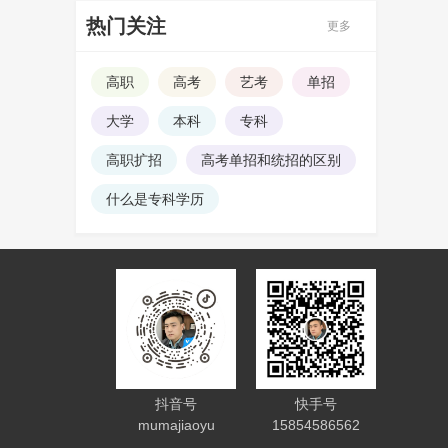
热门关注
更多
高职
高考
艺考
单招
大学
本科
专科
高职扩招
高考单招和统招的区别
什么是专科学历
抖音号
快手号
mumajiaoyu
15854586562