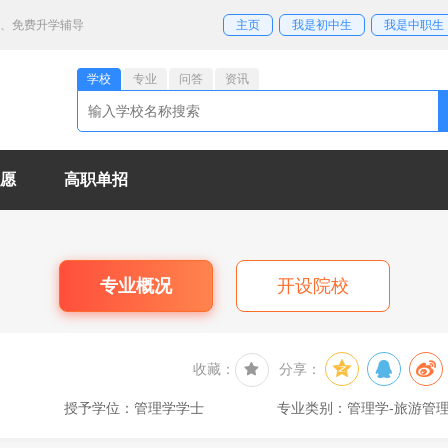
业、免费升学辅导
主页
我是初中生
我是中职生
学校
专业
问答
资讯
愿
高职单招
专业概况
开设院校
收藏：
分享：
授予学位：管理学学士
专业类别：管理学-旅游管