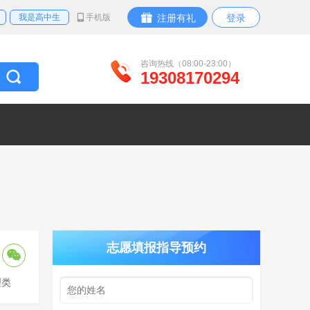
我是高中生
手机版
注册有礼
登录
咨询热线（08:00-23:00）
19308170294
志愿填报指导预约
理类