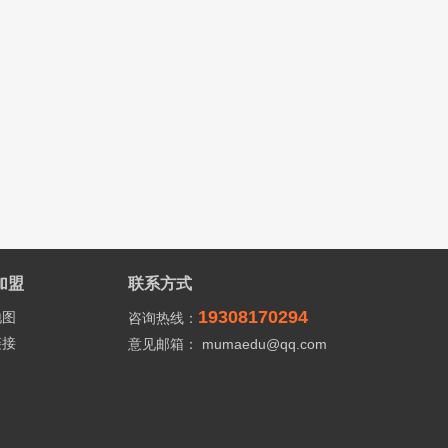
加盟
联系方式
19308170294
地图
咨询热线：
链接
意见邮箱： mumaedu@qq.com