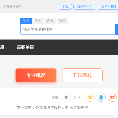
业、免费升学辅导
主页
我是初中生
我是中职生
学校
专业
问答
资讯
愿
高职单招
专业概况
开设院校
收藏：
分享：
专业类别：公共管理与服务大类-公共管理类