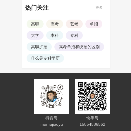
热门关注
更多
高职
高考
艺考
单招
大学
本科
专科
高职扩招
高考单招和统招的区别
什么是专科学历
抖音号
快手号
mumajiaoyu
15854586562