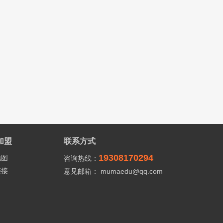
加盟
联系方式
19308170294
地图
咨询热线：
链接
意见邮箱： mumaedu@qq.com