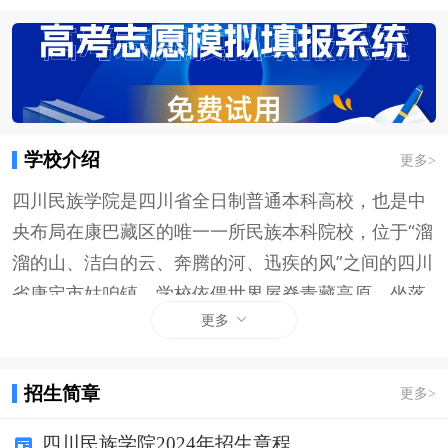
学校介绍
更多
>
四川民族学院是四川省全日制普通本科高校，也是中
央布局在康巴藏区的唯一一所民族本科院校，位于“溜
溜的山、洁白的云、奔腾的河、迅疾的风”之间的四川
省康定市姑咱镇。学校依偎世界屋脊青藏高原，坐落
更多
于蜀山之王贡嘎山下，西靠世界情歌故里康定，东望
高耸入云的二郎山，南邻大渡桥横铁索寒的泸定，北
接丹巴美人谷和仙境般的甲居藏寨，共和国最美景观
招生简章
更多
>
大道318线从校园旁边迤逦而过，汹涌澎湃的大渡河
四川民族学院2024年招生章程