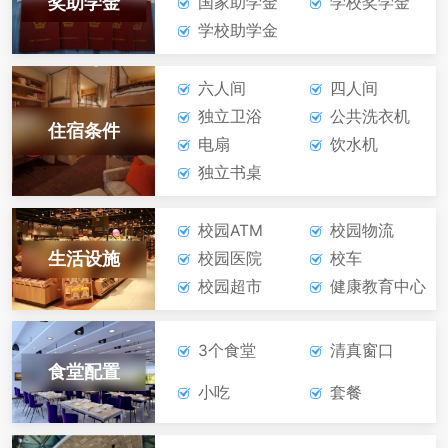
奖助学金
国家助学金
学校奖学金
学校助学金
六人间
四人间
独立卫浴
公共洗衣机
住宿条件
电扇
饮水机
独立书桌
校园ATM
校园物流
生活设施
校园医院
校车
校园超市
健康教育中心
3个食堂
清真窗口
食堂配置
小吃
套餐