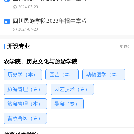
从这里不舍昼夜奔流入海。闻莺起舞，枕涛入眠，白
2024-07-29
云诗意，书海蓝天。学校环境优美，气候宜人，年平
均气温18℃，是省级“园林式校园”。 学校肇始于1985
四川民族学院2023年招生章程
年设立的“康定民族师范专科学校”，时任中共中央总
2024-07-29
书记为学校题写了汉文校名；1986年，时任全国...
开设专业
更多
>
农学院、历史文化与旅游学院
历史学（本）
园艺（本）
动物医学（本）
旅游管理（专）
园艺技术（专）
旅游管理（本）
导游（专）
畜牧兽医（专）