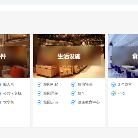
四人间
校园ATM
校园物流
3 个食堂
公共洗衣机
校园医院
校车
小吃
饮水机
校园超市
健康教育中心