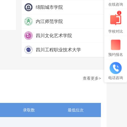
热度：
57812
在线咨询
绵阳城市学院
1
热度：
52589
内江师范学院
热度：
71711
学校对比
四川文化艺术学院
热度：
65849
四川工程职业技术大学
预约报名
热度：
58237
电话咨询
查看更多>
录取数
最低位次