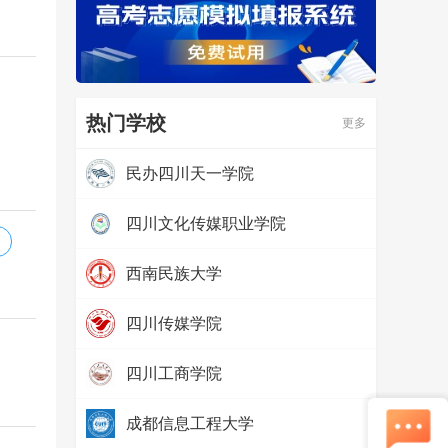
热门学校
更多
民办四川天一学院
热度：
97637
四川文化传媒职业学院
）
热度：
97640
西南民族大学
热度：
79964
四川传媒学院
热度：
69324
四川工商学院
热度：
65737
成都信息工程大学