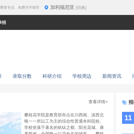
加利福尼亚
[切换]
免费查专业、免费升学辅导
单招
章
录取分数
科研介绍
学校周边
新闻资讯
查看详情>
招
攀枝花学院是教育部布点在川西南、滇西北
11
唯一一所以工为主的综合性普通本科院校。
学校坐落于著名的钒钛之都、阳光花城、康
养胜地、全国唯一以花命名的城市——攀枝