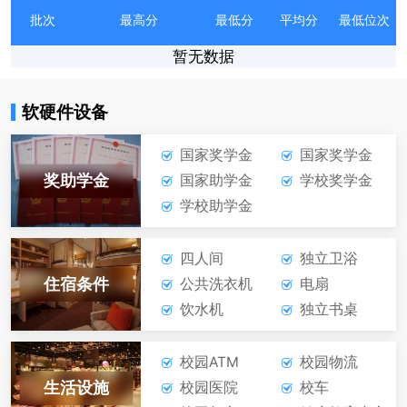
批次
最高分
最低分
平均分
最低位次
暂无数据
软硬件设备
国家奖学金
国家奖学金
奖助学金
国家助学金
学校奖学金
学校助学金
四人间
独立卫浴
住宿条件
公共洗衣机
电扇
饮水机
独立书桌
校园ATM
校园物流
生活设施
校园医院
校车