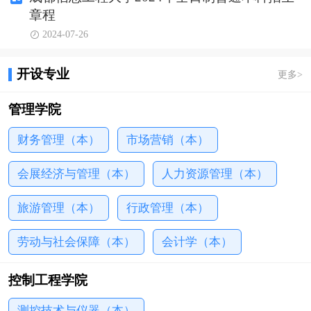
四川省首批“一流学科建设”高校、四川省新增博士学
章程
位授予单位建设高校。 学校现有航空港、龙泉两个校
2024-07-26
区，占地面积2000余亩。学校拥有馆藏丰富的图书馆
和设施齐备的现代化体育场馆，环境幽雅，景色宜
开设专业
更多
>
人，是读书治学的理想场所。 学校致力于为...
管理学院
财务管理（本）
市场营销（本）
会展经济与管理（本）
人力资源管理（本）
旅游管理（本）
行政管理（本）
劳动与社会保障（本）
会计学（本）
控制工程学院
测控技术与仪器（本）