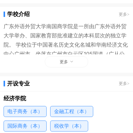
学校介绍
更多
>
广东外语外贸大学南国商学院是一所由广东外语外贸
大学举办、国家教育部批准建立的本科层次的独立学
院。 学校位于中国著名历史文化名城和华南经济文化
中心广州市，坐落在广州市白云区105国道（广从公
更多
路）旁，占地面积900余亩。校园环境幽雅、空气清
新、湖光山色、绿树成荫。学校办学设备设施完善，
师资力量优良，教学管理严格，是莘莘学子治学成才
开设专业
更多
>
的理想之地。 学校目前设有英语语言文化学院、东方
经济学院
语言文化学院、西方语言文化学院、国际学院、经济
学院、管理学院、旅游学院、中国语言文化学院、教
电子商务（本）
金融工程（本）
育学院、信息科学技术学院、新媒体与国际传播学
国际商务（本）
税收学（本）
院、大学英语教学部、思想政治理论课教学部、体育