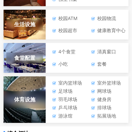
校园ATM
校园物流
生活设施
校园超市
健康教育中心
4个食堂
清真窗口
食堂配置
小吃
套餐
室内篮球场
室外篮球场
足球场
网球场
体育设施
羽毛球场
健身房
乒乓球场
排球场
游泳馆
拓展场地