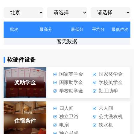
批次
最高分
最低分
平均分
最低位次
暂无数据
软硬件设备
国家奖学金
国家奖学金
奖助学金
国家助学金
学校奖学金
学校助学金
勤工助学
四人间
六人间
独立卫浴
公共洗衣机
住宿条件
电扇
饮水机
独立书桌