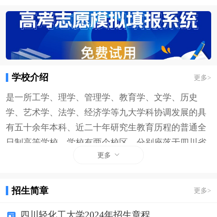
学校介绍
更多
>
是一所工学、理学、管理学、教育学、文学、历史
学、艺术学、法学、经济学等九大学科协调发展的具
有五十余年本科、近二十年研究生教育历程的普通全
日制高等学校。学校有两个校区，分别座落于四川省
更多
的两个国家历史文化名城，一是享有“中国灯城、恐龙
之乡、千年盐都”美誉的自贡市，二是具有“中国酒
都、万里长江第一城”美誉的宜宾市。学校办学历史悠
招生简章
更多
>
久、教育传统优秀，连续两次获得国家“中西部高校基
四川轻化工大学2024年招生章程