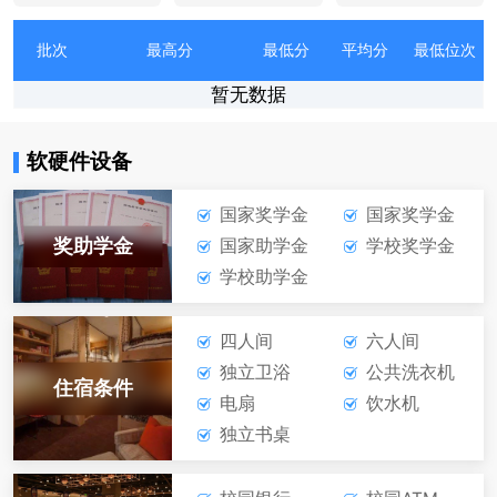
批次
最高分
最低分
平均分
最低位次
暂无数据
软硬件设备
国家奖学金
国家奖学金
奖助学金
国家助学金
学校奖学金
学校助学金
四人间
六人间
独立卫浴
公共洗衣机
住宿条件
电扇
饮水机
独立书桌