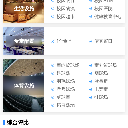
校园银行
校园ATM
生活设施
校园物流
校园医院
校园超市
健康教育中心
食堂配置
1个食堂
清真窗口
室内篮球场
室外篮球场
足球场
网球场
羽毛球场
健身房
体育设施
乒乓球场
电竞室
桌球室
排球场
拓展场地
综合评比